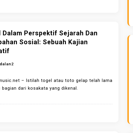
l Dalam Perspektif Sejarah Dan
bahan Sosial: Sebuah Kajian
tif
dalan2
usic.net – Istilah togel atau toto gelap telah lama
 bagian dari kosakata yang dikenal.