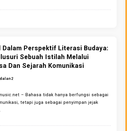
 Dalam Perspektif Literasi Budaya:
usuri Sebuah Istilah Melalui
sa Dan Sejarah Komunikasi
dalan2
usic.net – Bahasa tidak hanya berfungsi sebagai
munikasi, tetapi juga sebagai penyimpan jejak
.