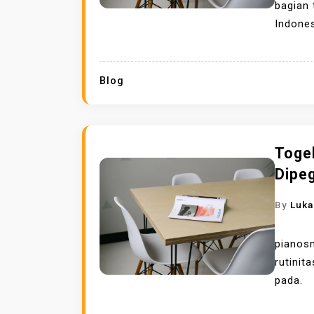
bagian 
Indones
Blog
Togel
Dipe
By
Luka
pianos
rutinit
pada.