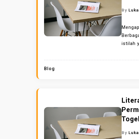
By
Luka
Mengap
Berbag
istilah 
Blog
Lite
Perm
Toge
By
Luka