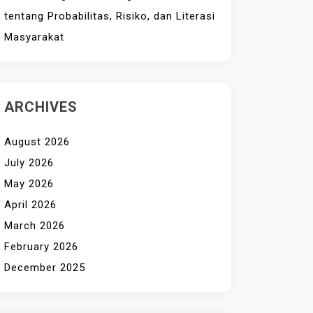
tentang Probabilitas, Risiko, dan Literasi
Masyarakat
ARCHIVES
August 2026
July 2026
May 2026
April 2026
March 2026
February 2026
December 2025