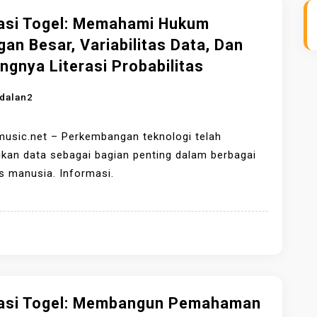
asi Togel: Memahami Hukum
gan Besar, Variabilitas Data, Dan
ngnya Literasi Probabilitas
dalan2
music.net – Perkembangan teknologi telah
kan data sebagai bagian penting dalam berbagai
as manusia. Informasi.
asi Togel: Membangun Pemahaman