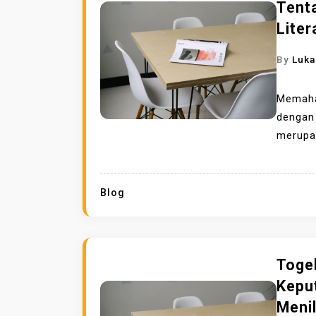
Tenta
Lite
By
Luka
Memaha
dengan
merupa
Blog
Toge
Kepu
Menil