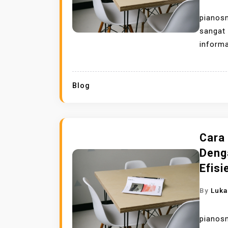
pianosm
sangat
inform
Blog
Cara
Deng
Efisi
By
Luka
pianosm