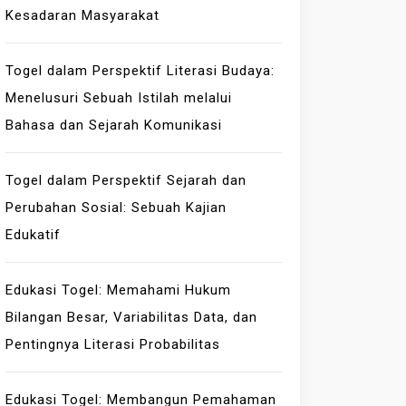
Kesadaran Masyarakat
Togel dalam Perspektif Literasi Budaya:
Menelusuri Sebuah Istilah melalui
Bahasa dan Sejarah Komunikasi
Togel dalam Perspektif Sejarah dan
Perubahan Sosial: Sebuah Kajian
Edukatif
Edukasi Togel: Memahami Hukum
Bilangan Besar, Variabilitas Data, dan
Pentingnya Literasi Probabilitas
Edukasi Togel: Membangun Pemahaman