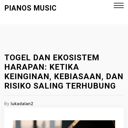
S
PIANOS MUSIC
k
i
p
Close
t
Menu
o
c
o
TOGEL DAN EKOSISTEM
n
HARAPAN: KETIKA
t
KEINGINAN, KEBIASAAN, DAN
e
RISIKO SALING TERHUBUNG
n
t
By
lukadalan2